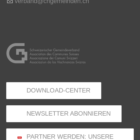
v
rb
nd
chg
m
nd
n
ch
DOWNLOAD-CENTER
NEWSLETTER ABONNIEREN
PARTNER WERDEN: UNSERE