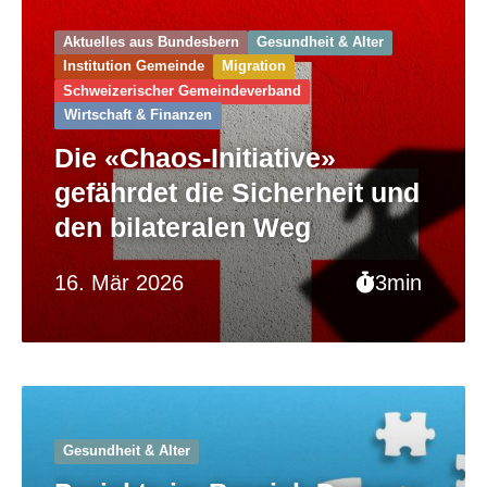
Aktuelles aus Bundesbern
Gesundheit & Alter
Institution Gemeinde
Migration
Schweizerischer Gemeinde­verband
Wirtschaft & Finanzen
Die «Chaos-Initiative»
gefährdet die Sicherheit und
den bilateralen Weg
16. Mär 2026
3min
Gesundheit & Alter