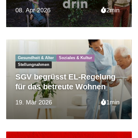
08. Apr 2026
2min
Gesundheit & Alter
Soziales & Kultur
Stellungnahmen
SGV begrüsst EL-Regelung
für das betreute Wohnen
19. Mär 2026
1min