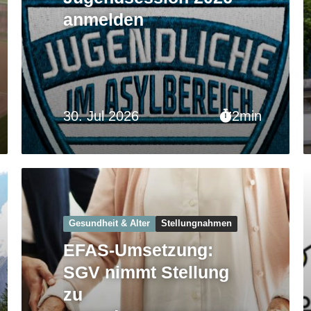
anmelden
30. Jul 2026
2min
Gesundheit & Alter
Stellungnahmen
EFAS-Umsetzung:
SGV nimmt Stellung
zu