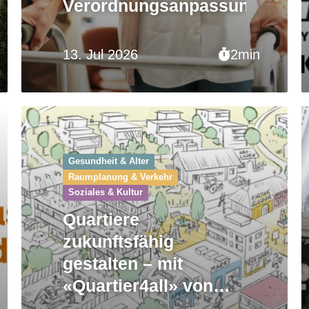
Verordnungsanpassungen
13. Jul 2026
2min
Gesundheit & Alter
Raumplanung & Verkehr
Soziales & Kultur
Quartiere
zukunftsfähig
gestalten – mit
«Quartier4all» von
Anfang an gut