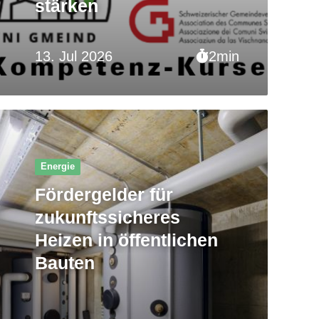
stärken
13. Jul 2026
2min
Energie
Fördergelder für
zukunftssicheres
Heizen in öffentlichen
Bauten