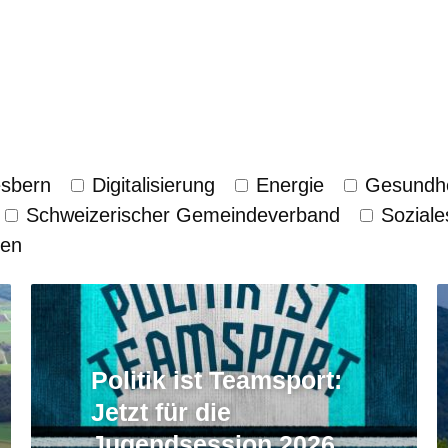
esbern
Digitalisierung
Energie
Gesundhe
Schweizerischer Gemeinde­verband
Soziale
zen
Politik ist Teamsport:
Jetzt für die
Jugendsession 2026