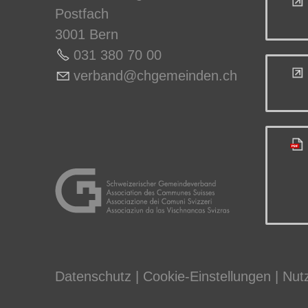
Postfach
3001 Bern
031 380 70 0
0
v
rb
nd
chg
m
nd
n
ch
Datenschutz
|
Cookie-Einstellungen
|
Nut