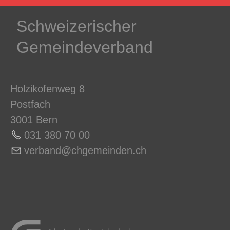
Schweizerischer
Gemeindeverband
Holzikofenweg 8
Postfach
3001 Bern
031 380 70 0
0
v
rb
nd
chg
m
nd
n
ch