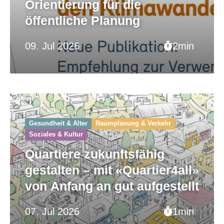
Orientierung für die
öffentliche Planung
09. Jul 2026
2min
Gesundheit & Alter
Raumplanung & Verkehr
Soziales & Kultur
Quartiere zukunftsfähig
gestalten – mit «Quartier4all»
von Anfang an gut aufgestellt
07. Jul 2026
1min