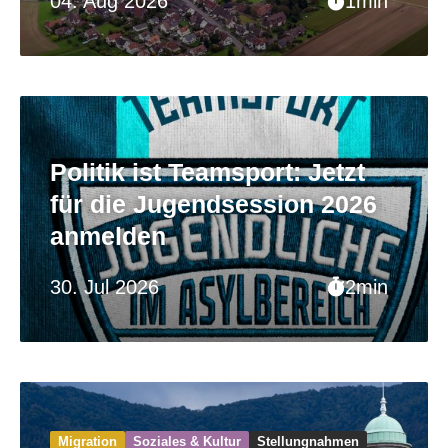
04. Aug 2026
1min
Politik ist Teamsport: Jetzt
für die Jugendsession 2026
anmelden
30. Jul 2026
2min
Migration
Soziales & Kultur
Stellungnahmen