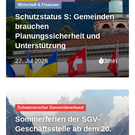
Wirtschaft & Finanzen
Schutzstatus S: Gemeinden
brauchen
Planungssicherheit und
Unterstützung
27. Jul 2026
3min
Schweizerischer Gemeinde­verband
Sommerferien der SGV-
Geschäftsstelle ab dem 20.