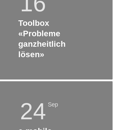
16
Toolbox
«Probleme
ganzheitlich
lösen»
24
Sep