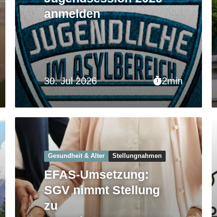
anmelden
30. Jul 2026
2min
Gesundheit & Alter
Stellungnahmen
EFAS-Umsetzung:
SGV nimmt Stellung
zu