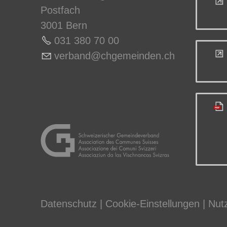
Postfach
3001 Bern
031 380 70 0
0
v
rb
nd
chg
m
nd
n
ch
Datenschutz
|
Cookie-Einstellungen
|
Nut