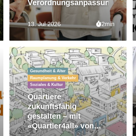
Verordnungsanpassungen
13. Jul 2026
2min
Gesundheit & Alter
Raumplanung & Verkehr
Soziales & Kultur
Quartiere
zukunftsfähig
gestalten – mit
«Quartier4all» von
Anfang an gut