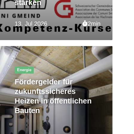
stärken
13. Jul 2026
2min
Energie
Fördergelder für
zukunftssicheres
Heizen in öffentlichen
Bauten