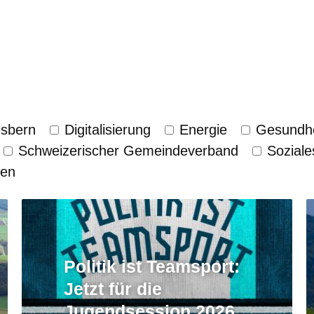
esbern
Digitalisierung
Energie
Gesundhe
Schweizerischer Gemeinde­verband
Soziale
zen
Politik ist Teamsport:
Jetzt für die
Jugendsession 2026