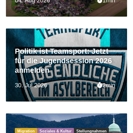
04. Aug 2026
1min
Politik ist Teamsport: Jetzt
für die Jugendsession 2026
anmelden
30. Jul 2026
2min
Migration
Soziales & Kultur
Stellungnahmen