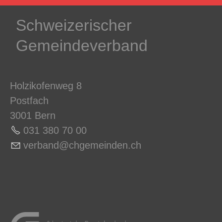
Schweizerischer
Gemeindeverband
Holzikofenweg 8
Postfach
3001 Bern
031 380 70 0
0
v
rb
nd
chg
m
nd
n
ch