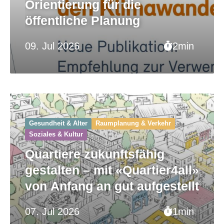
Orientierung für die
öffentliche Planung
09. Jul 2026
2min
Gesundheit & Alter
Raumplanung & Verkehr
Soziales & Kultur
Quartiere zukunftsfähig
gestalten – mit «Quartier4all»
von Anfang an gut aufgestellt
07. Jul 2026
1min