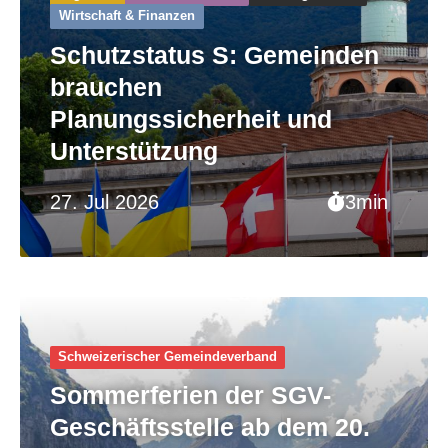
Wirtschaft & Finanzen
Schutzstatus S: Gemeinden
brauchen
Planungssicherheit und
Unterstützung
27. Jul 2026
3min
Schweizerischer Gemeinde­verband
Sommerferien der SGV-
Geschäftsstelle ab dem 20.