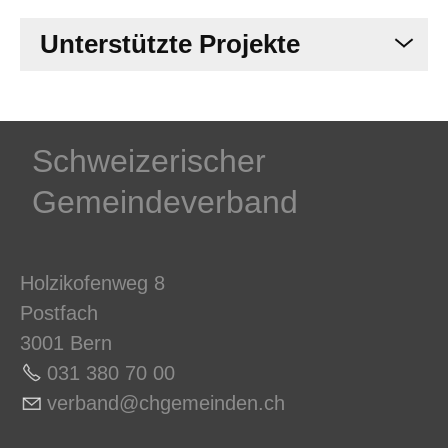
Unterstützte Projekte
Schweizerischer
Gemeindeverband
Holzikofenweg 8
Postfach
3001 Bern
031 380 70 0
0
v
rb
nd
chg
m
nd
n
ch