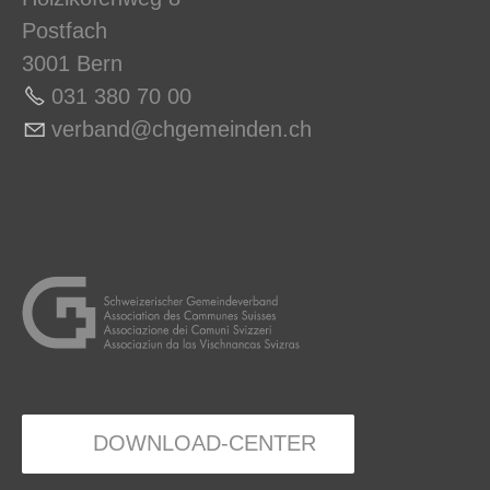
Postfach
3001 Bern
031 380 70 0
0
v
rb
nd
chg
m
nd
n
ch
DOWNLOAD-CENTER