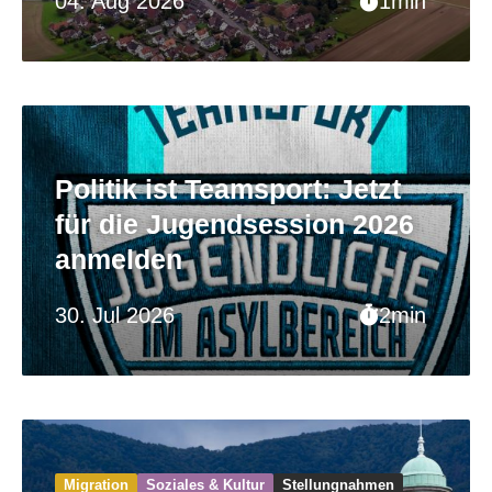
04. Aug 2026
1min
Politik ist Teamsport: Jetzt
für die Jugendsession 2026
anmelden
30. Jul 2026
2min
Migration
Soziales & Kultur
Stellungnahmen