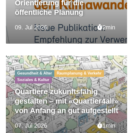
Orientierung für die
öffentliche Planung
09. Jul 2026
2min
Gesundheit & Alter
Raumplanung & Verkehr
Soziales & Kultur
Quartiere zukunftsfähig
gestalten – mit «Quartier4all»
von Anfang an gut aufgestellt
07. Jul 2026
1min