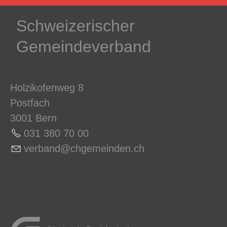
Schweizerischer
Gemeindeverband
Holzikofenweg 8
Postfach
3001 Bern
031 380 70 0
0
v
rb
nd
chg
m
nd
n
ch