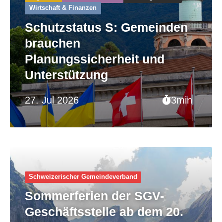
Wirtschaft & Finanzen
Schutzstatus S: Gemeinden
brauchen
Planungssicherheit und
Unterstützung
27. Jul 2026
3min
Schweizerischer Gemeinde­verband
Sommerferien der SGV-
Geschäftsstelle ab dem 20.