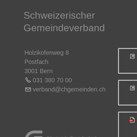
Schweizerischer
Gemeindeverband
Holzikofenweg 8
Postfach
3001 Bern
031 380 70 0
0
v
rb
nd
chg
m
nd
n
ch