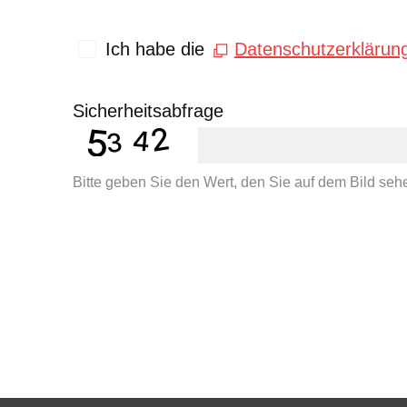
Ich habe die
Datenschutzerklärun
Hinweis
Das versteckte Feld "hasSubscr
Sicherheitsabfrage
wird (Abo-Themen).
Bitte beachten, daß auch beim A
oder nur von bestimmten Them
Bitte geben Sie den Wert, den Sie auf dem Bild sehe
Aktuelle Meldungen
Unternehmensmeldungen