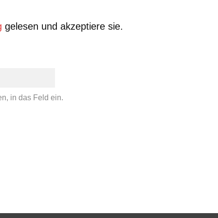
g
gelesen und akzeptiere sie.
iptions" auf den Wert 1 setzen, damit die Auswahl
bmelden die Möglichkeit gegeben wird, entweder k
en abgemeldet werden kann.
n, in das Feld ein.