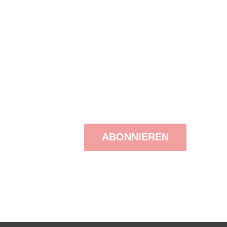
 der Newsletterthemen verwendet
omplett aus einem Verteiler
ABONNIEREN