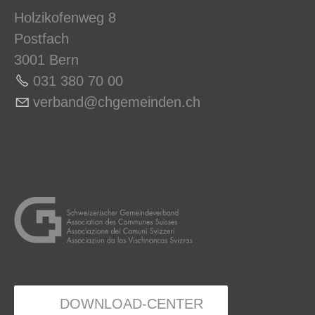
Holzikofenweg 8
Postfach
3001 Bern
031 380 70 0
0
v
rb
nd
chg
m
nd
n
ch
DOWNLOAD-CENTER