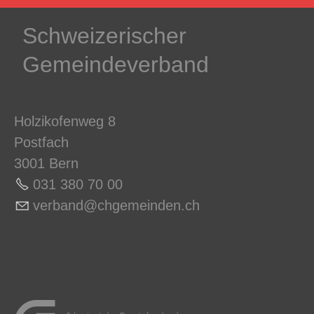
Schweizerischer
Gemeindeverband
Holzikofenweg 8
Postfach
3001 Bern
031 380 70 0
0
v
rb
nd
chg
m
nd
n
ch