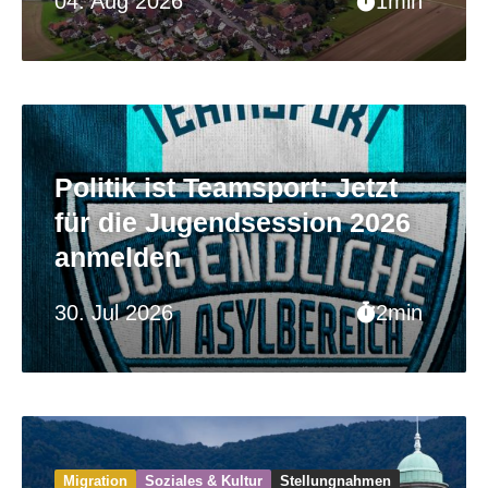
04. Aug 2026
1min
Politik ist Teamsport: Jetzt
für die Jugendsession 2026
anmelden
30. Jul 2026
2min
Migration
Soziales & Kultur
Stellungnahmen