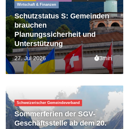
Wirtschaft & Finanzen
Schutzstatus S: Gemeinden
brauchen
Planungssicherheit und
Unterstützung
27. Jul 2026
3min
Schweizerischer Gemeinde­verband
Sommerferien der SGV-
Geschäftsstelle ab dem 20.