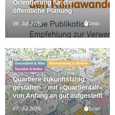
Orientierung für die
öffentliche Planung
09. Jul 2026
2min
Gesundheit & Alter
Raumplanung & Verkehr
Soziales & Kultur
Quartiere zukunftsfähig
gestalten – mit «Quartier4all»
von Anfang an gut aufgestellt
07. Jul 2026
1min