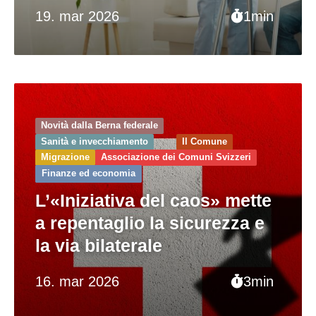
19. mar 2026
1min
Novità dalla Berna federale
Sanità e invecchiamento
Il Comune
Migrazione
Associazione dei Comuni Svizzeri
Finanze ed economia
L’«Iniziativa del caos» mette
a repentaglio la sicurezza e
la via bilaterale
16. mar 2026
3min