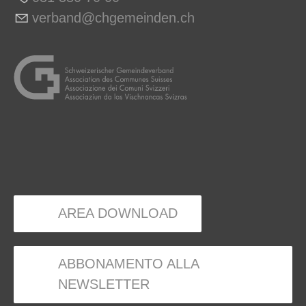
v
rb
nd
chg
m
nd
n
ch
AREA DOWNLOAD
ABBONAMENTO ALLA
NEWSLETTER