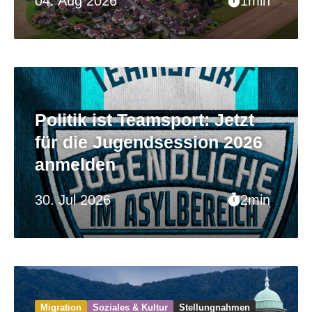
04. Aug 2026
1min
Politik ist Teamsport: Jetzt
für die Jugendsession 2026
anmelden
30. Jul 2026
2min
Migration
Soziales & Kultur
Stellungnahmen