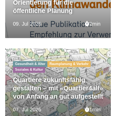
Orientierung für die
öffentliche Planung
09. Jul 2026
2min
Gesundheit & Alter
Raumplanung & Verkehr
Soziales & Kultur
Quartiere zukunftsfähig
gestalten – mit «Quartier4all»
von Anfang an gut aufgestellt
07. Jul 2026
1min