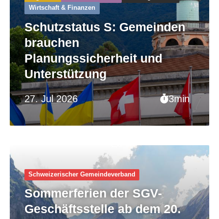
Wirtschaft & Finanzen
Schutzstatus S: Gemeinden
brauchen
Planungssicherheit und
Unterstützung
27. Jul 2026
3min
Schweizerischer Gemeinde­verband
Sommerferien der SGV-
Geschäftsstelle ab dem 20.