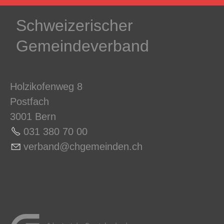
Schweizerischer
Gemeindeverband
Holzikofenweg 8
Postfach
3001 Bern
031 380 70 0
0
v
rb
nd
chg
m
nd
n
ch