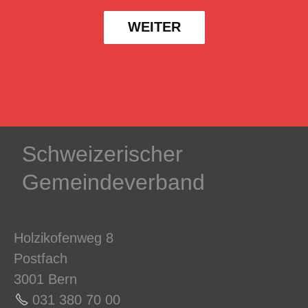
WEITER
Schweizerischer
Gemeindeverband
Holzikofenweg 8
Postfach
3001 Bern
031 380 70 0
0