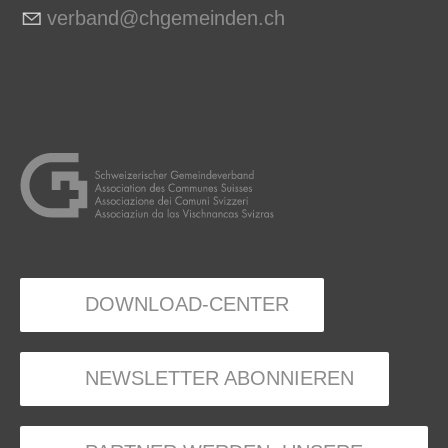
v
rb
nd
chg
m
nd
n
ch
DOWNLOAD-CENTER
NEWSLETTER ABONNIEREN