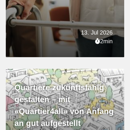
13. Jul 2026
2min
Quartiere zukunftsfähig
gestalten – mit
«Quartier4all» von Anfang
an gut aufgestellt