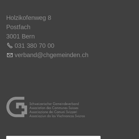
Holzikofenweg 8
Postfach
3001 Bern
031 380 70 0
0
v
rb
nd
chg
m
nd
n
ch