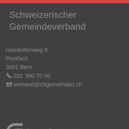
Schweizerischer
Gemeindeverband
Holzikofenweg 8
Postfach
3001 Bern
031 380 70 0
0
v
rb
nd
chg
m
nd
n
ch