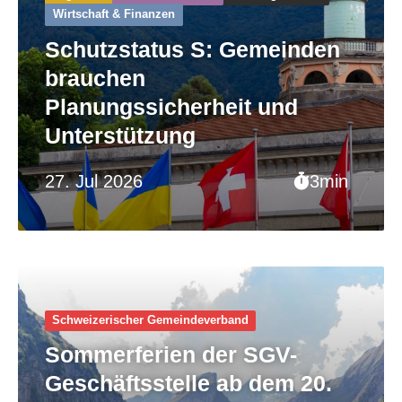
Wirtschaft & Finanzen
Schutzstatus S: Gemeinden
brauchen
Planungssicherheit und
Unterstützung
27. Jul 2026
3min
Schweizerischer Gemeinde­verband
Sommerferien der SGV-
Geschäftsstelle ab dem 20.