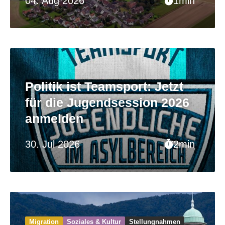
04. Aug 2026
1min
Politik ist Teamsport: Jetzt
für die Jugendsession 2026
anmelden
30. Jul 2026
2min
Migration
Soziales & Kultur
Stellungnahmen