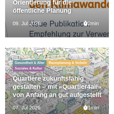
Orientierung für die
öffentliche Planung
09. Jul 2026
2min
Gesundheit & Alter
Raumplanung & Verkehr
Soziales & Kultur
Quartiere zukunftsfähig
gestalten – mit «Quartier4all»
von Anfang an gut aufgestellt
07. Jul 2026
1min