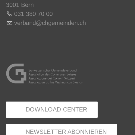
3001 Bern
031 380 70 0
0
v
rb
nd
chg
m
nd
n
ch
DOWNLOAD-CENTER
NEWSLETTER ABONNIEREN