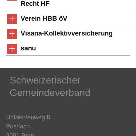
Recht HF
Verein HBB öV
Visana-Kollektivversicherung
sanu
Schweizerischer
Gemeindeverband
Holzikofenweg 8
Postfach
3001 Bern