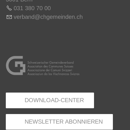
031 380 70 0
0
v
rb
nd
chg
m
nd
n
ch
DOWNLOAD-CENTER
NEWSLETTER ABONNIEREN