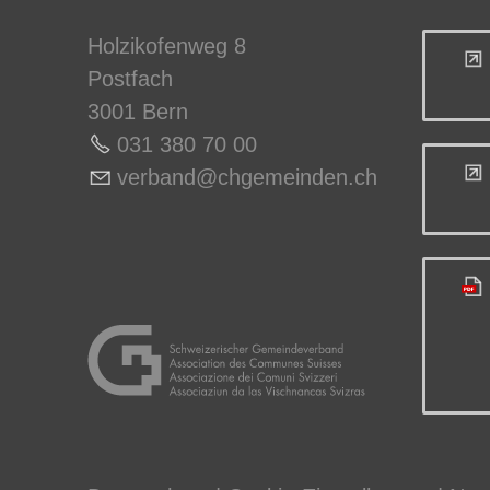
Holzikofenweg 8
Postfach
3001 Bern
031 380 70 0
0
v
rb
nd
chg
m
nd
n
ch