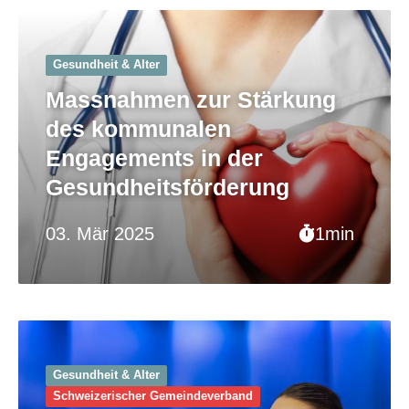
Gesundheit & Alter
Massnahmen zur Stärkung
des kommunalen
Engagements in der
Gesundheitsförderung
03. Mär 2025
1min
Gesundheit & Alter
Schweizerischer Gemeinde­verband