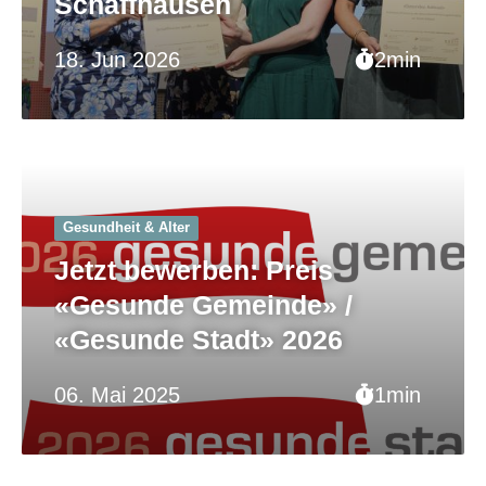
Schaffhausen
18. Jun 2026
2min
Gesundheit & Alter
Jetzt bewerben: Preis
«Gesunde Gemeinde» /
«Gesunde Stadt» 2026
06. Mai 2025
1min