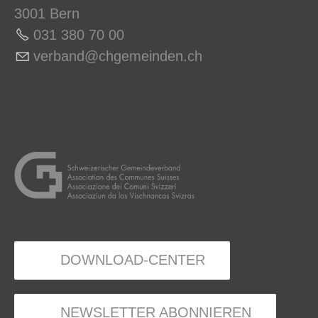
3001 Bern
031 380 70 0
0
v
rb
nd
chg
m
nd
n
ch
DOWNLOAD-CENTER
NEWSLETTER ABONNIEREN