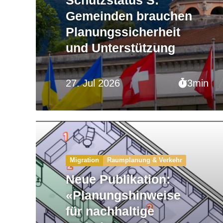
Gemeinden brauchen
Planungssicherheit
und Unterstützung
27. Jul 2026
3min
Migration
Raumplanung & Verkehr
Neue Publikation:
«Planungshinweise
für nachhaltige