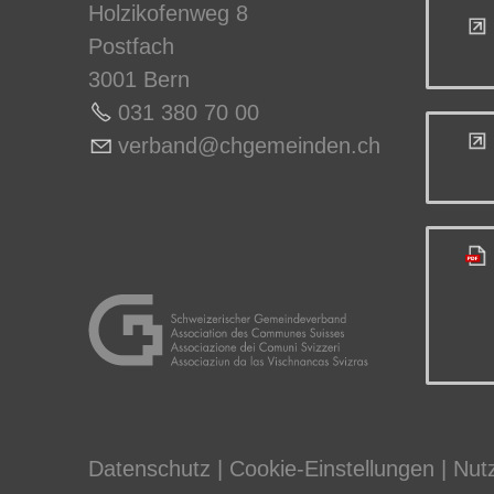
Holzikofenweg 8
Postfach
3001 Bern
031 380 70 0
0
v
rb
nd
chg
m
nd
n
ch
Datenschutz
|
Cookie-Einstellungen
|
Nut