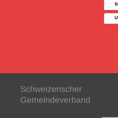
S
U
Schweizerischer
Gemeindeverband