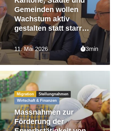
Gemeinden wollen
Wachstum aktiv
gestalten statt starr
begrenzen
11. Mai 2026
3min
Migration
Stellungnahmen
Wirtschaft & Finanzen
Massnahmen zur
Förderung der
Erwerbstätigkeit von