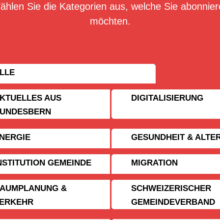
ählen Sie die Kategorien aus, welche Sie abonnier
möchten.
LLE
KTUELLES AUS
DIGITALISIERUNG
UNDESBERN
NERGIE
GESUNDHEIT & ALTE
NSTITUTION GEMEINDE
MIGRATION
AUMPLANUNG &
SCHWEIZERISCHER
ERKEHR
GEMEINDE­VERBAND