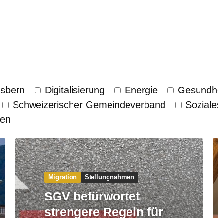
esbern
Digitalisierung
Energie
Gesundhe
Schweizerischer Gemeinde­verband
Soziale
zen
Migration
Stellungnahmen
SGV befürwortet
strengere Regeln für