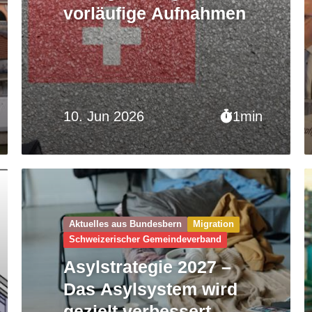
vorläufige Aufnahmen
10. Jun 2026
1min
Aktuelles aus Bundesbern
Migration
Schweizerischer Gemeinde­verband
Asylstrategie 2027 –
Das Asylsystem wird
gezielt verbessert