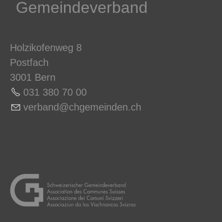
Gemeindeverband
Holzikofenweg 8
Postfach
3001 Bern
031 380 70 0
0
v
rb
nd
chg
m
nd
n
ch