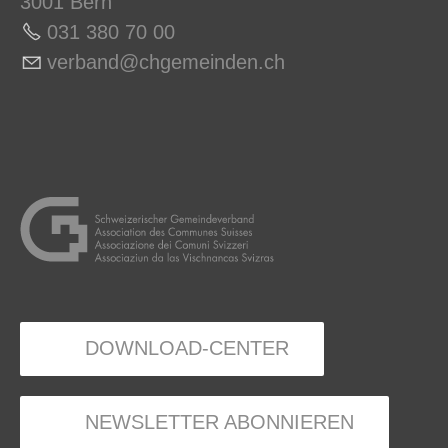
3001 Bern
031 380 70 0
0
v
rb
nd
chg
m
nd
n
ch
DOWNLOAD-CENTER
NEWSLETTER ABONNIEREN