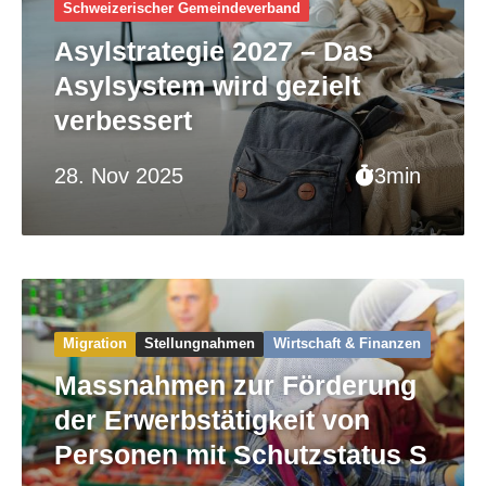
Schweizerischer Gemeinde­verband
Asylstrategie 2027 – Das
Asylsystem wird gezielt
verbessert
28. Nov 2025
3min
Migration
Stellungnahmen
Wirtschaft & Finanzen
Massnahmen zur Förderung
der Erwerbstätigkeit von
Personen mit Schutzstatus S