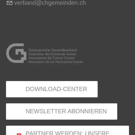
v
rb
nd
chg
m
nd
n
ch
DOWNLOAD-CENTER
NEWSLETTER ABONNIEREN
PARTNER WERDEN: UNSERE