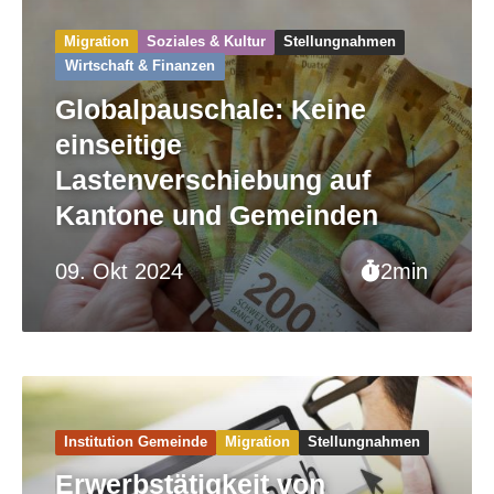
Migration
Soziales & Kultur
Stellungnahmen
Wirtschaft & Finanzen
Globalpauschale: Keine
einseitige
Lastenverschiebung auf
Kantone und Gemeinden
09. Okt 2024
2min
Institution Gemeinde
Migration
Stellungnahmen
Erwerbstätigkeit von