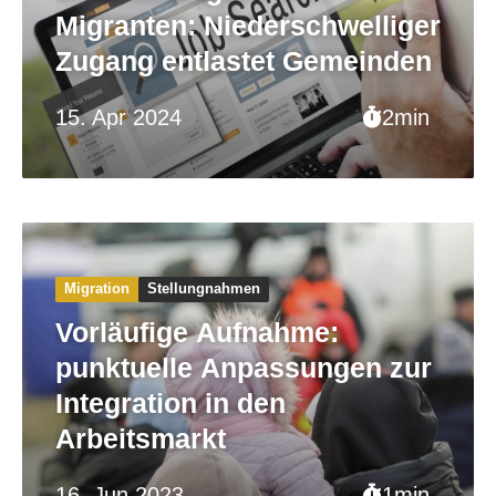
Migranten: Niederschwelliger
Zugang entlastet Gemeinden
15. Apr 2024
2min
Migration
Stellungnahmen
Vorläufige Aufnahme:
punktuelle Anpassungen zur
Integration in den
Arbeitsmarkt
16. Jun 2023
1min