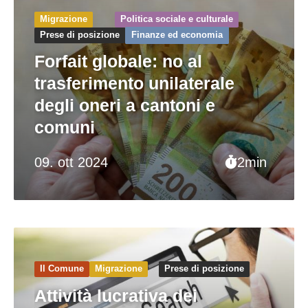
Migrazione
Politica sociale e culturale
Prese di posizione
Finanze ed economia
Forfait globale: no al
trasferimento unilaterale
degli oneri a cantoni e
comuni
09. ott 2024
2min
Il Comune
Migrazione
Prese di posizione
Attività lucrativa dei