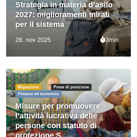
Strategia in materia d’asilo
2027: miglioramenti mirati
per il sistema
28. nov 2025
3min
Migrazione
Prese di posizione
Finanze ed economia
Misure per promuovere
l’attività lucrativa delle
persone con statuto di
protezione S