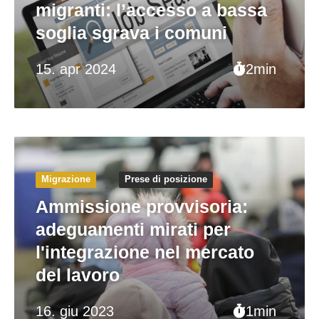
migranti: l’accesso a bassa
soglia sgrava i comuni
15. apr 2024
2min
Migrazione
Prese di posizione
Ammissione provvisoria:
adeguamenti mirati per
l'integrazione nel mercato
del lavoro
16. giu 2023
1min