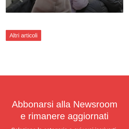
Altri articoli
Abbonarsi alla Newsroom
e rimanere aggiornati