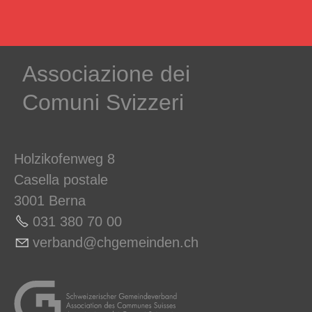
Associazione dei
Comuni Svizzeri
Holzikofenweg 8
Casella postale
3001 Berna
031 380 70 00
v
rb
nd
chg
m
nd
n
ch