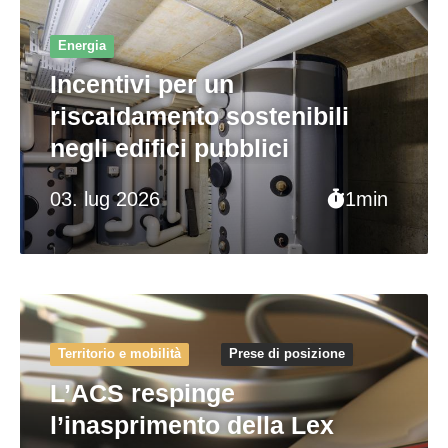
Energia
Incentivi per un
riscaldamento sostenibili
negli edifici pubblici
03. lug 2026
1min
Territorio e mobilità
Prese di posizione
L’ACS respinge
l’inasprimento della Lex