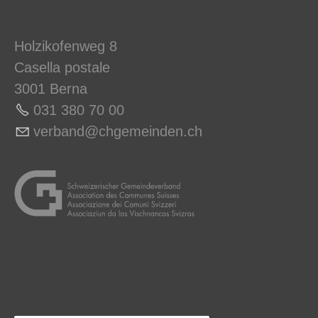
Holzikofenweg 8
Casella postale
3001 Berna
031 380 70 00
v
rb
nd
chg
m
nd
n
ch