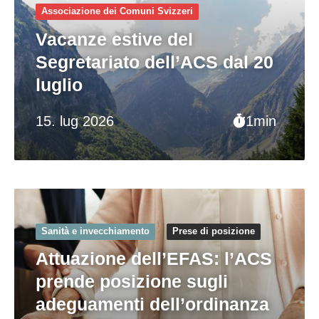
Associazione dei Comuni Svizzeri
Vacanze estive del
Segretariato dell’ACS dal 20
luglio
15. lug 2026
1min
Sanità e invecchiamento
Prese di posizione
Attuazione dell’EFAS: l’ACS
prende posizione sugli
adeguamenti dell’ordinanza