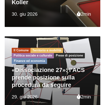
Koller
30. giu 2026
2min
Il Comune
Territorio e mobilità
Politica sociale e culturale
Prese di posizione
Finanze ed economia
«Dissociazione 27»: l’ACS
prende posizione sulla
procedura da seguire
29. giu 2026
2min