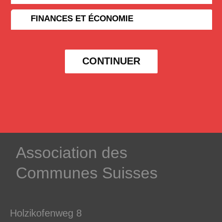
FINANCES ET ÉCONOMIE
CONTINUER
­Association des­
Communes ­Suisses
Holzikofenweg 8