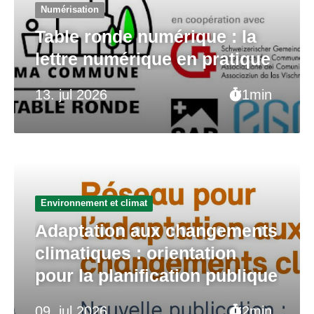
Numérisation
Table ronde numérique : la
lettre numérique en pratique
13. jul 2026
1min
Environnement et climat
Adaptation aux changements
climatiques : orientation
pour la planification publique
09. jul 2026
2min