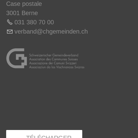
Case postale
3001 Berne
031 380 70 0
0
v
rb
nd
chg
m
nd
n
ch