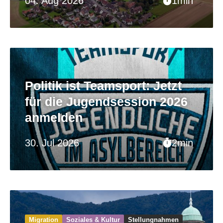
04. Aug 2026
1min
Politik ist Teamsport: Jetzt
für die Jugendsession 2026
anmelden
30. Jul 2026
2min
Migration
Soziales & Kultur
Stellungnahmen