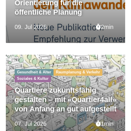
Orientierung für die
öffentliche Planung
09. Jul 2026
2min
Gesundheit & Alter
Raumplanung & Verkehr
Soziales & Kultur
Quartiere zukunftsfähig
gestalten – mit «Quartier4all»
von Anfang an gut aufgestellt
07. Jul 2026
1min