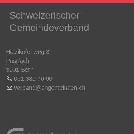
Schweizerischer
Gemeindeverband
Holzikofenweg 8
Postfach
3001 Bern
031 380 70 0
0
v
rb
nd
chg
m
nd
n
ch