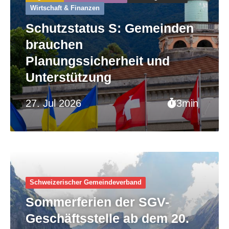
Wirtschaft & Finanzen
Schutzstatus S: Gemeinden
brauchen
Planungssicherheit und
Unterstützung
27. Jul 2026
3min
Schweizerischer Gemeinde­verband
Sommerferien der SGV-
Geschäftsstelle ab dem 20.