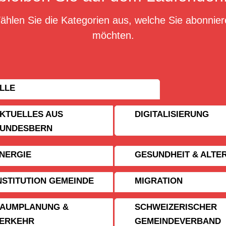
ählen Sie die Kategorien aus, welche Sie abonnier
möchten.
LLE
KTUELLES AUS
DIGITALISIERUNG
UNDESBERN
NERGIE
GESUNDHEIT & ALTE
NSTITUTION GEMEINDE
MIGRATION
AUMPLANUNG &
SCHWEIZERISCHER
ERKEHR
GEMEINDE­VERBAND