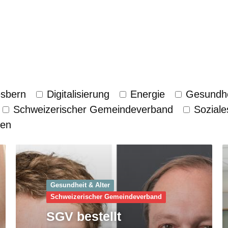
esbern
Digitalisierung
Energie
Gesundhe
Schweizerischer Gemeinde­verband
Soziale
zen
Gesundheit & Alter
Schweizerischer Gemeinde­verband
SGV bestellt