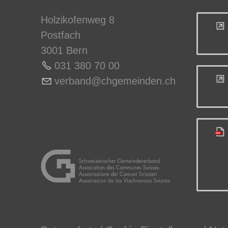
Holzikofenweg 8
Postfach
3001 Bern
031 380 70 0
0
v
rb
nd
chg
m
nd
n
ch