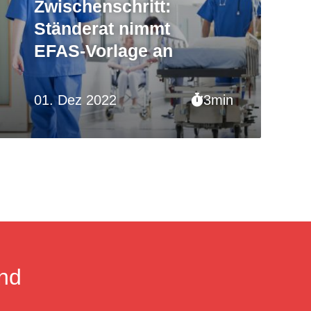
Zwischenschritt:
Ständerat nimmt
EFAS-Vorlage an
01. Dez 2022
3min
nd
.