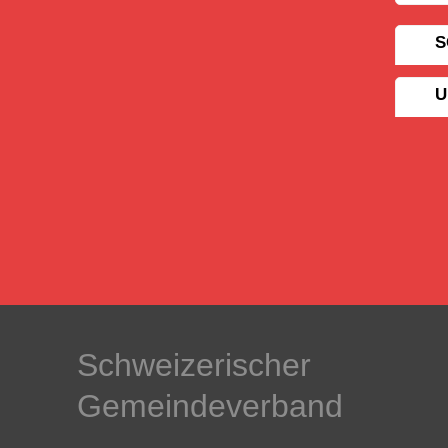
S
U
Schweizerischer
Gemeindeverband