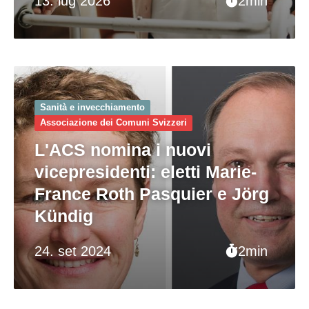
13. lug 2026
2min
Sanità e invecchiamento
Associazione dei Comuni Svizzeri
L'ACS nomina i nuovi
vicepresidenti: eletti Marie-
France Roth Pasquier e Jörg
Kündig
24. set 2024
2min