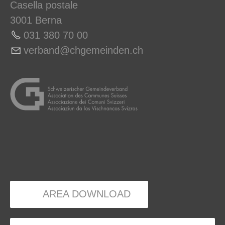
Casella postale
3001 Berna
031 380 70 00
v
rb
nd
chg
m
nd
n
ch
AREA DOWNLOAD