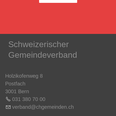
Schweizerischer
Gemeindeverband
Holzikofenweg 8
Postfach
3001 Bern
031 380 70 0
0
v
rb
nd
chg
m
nd
n
ch