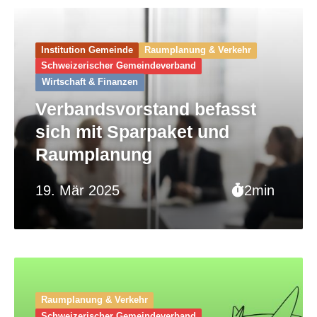
Institution Gemeinde
Raumplanung & Verkehr
Schweizerischer Gemeinde­verband
Wirtschaft & Finanzen
Verbandsvorstand befasst
sich mit Sparpaket und
Raumplanung
19. Mär 2025
2min
Raumplanung & Verkehr
Schweizerischer Gemeinde­verband