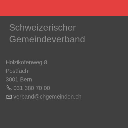
Schweizerischer
Gemeindeverband
Holzikofenweg 8
Postfach
3001 Bern
031 380 70 0
0
v
rb
nd
chg
m
nd
n
ch