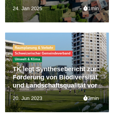
24. Jan 2025
1min
Raumplanung & Verkehr
Schweizerischer Gemeinde­verband
Umwelt & Klima
TK legt Synthesebericht zur
Förderung von Biodiversität
und Landschaftsqualität vor
20. Jun 2023
3min