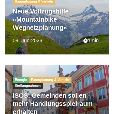
Raumplanung & Verkehr
Neue Vollzugshilfe
«Mountainbike-
Wegnetzplanung»
09. Jun 2026
1min
Energie
Raumplanung & Verkehr
Stellungnahmen
ISOS: Gemeinden sollen
mehr Handlungsspielraum
erhalten