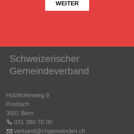
WEITER
Schweizerischer
Gemeindeverband
Holzikofenweg 8
Postfach
3001 Bern
031 380 70 0
0
v
rb
nd
chg
m
nd
n
ch