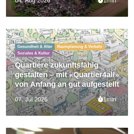
04. Aug 2026
1min
Gesundheit & Alter
Raumplanung & Verkehr
Soziales & Kultur
Quartiere zukunftsfähig
gestalten – mit «Quartier4all»
von Anfang an gut aufgestellt
07. Jul 2026
1min