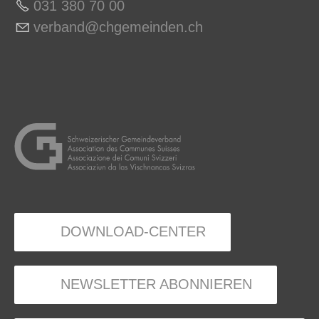
031 380 70 0
0
v
rb
nd
chg
m
nd
n
ch
DOWNLOAD-CENTER
NEWSLETTER ABONNIEREN