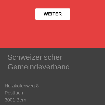
WEITER
Schweizerischer
Gemeindeverband
Holzikofenweg 8
Postfach
3001 Bern