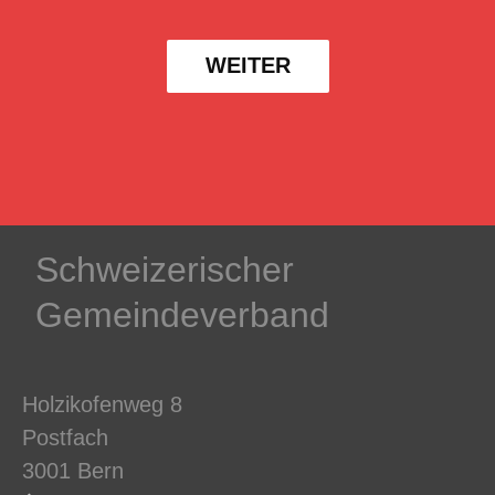
WEITER
Schweizerischer
Gemeindeverband
Holzikofenweg 8
Postfach
3001 Bern