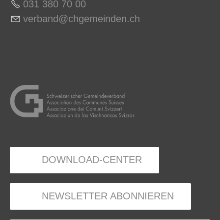
031 380 70 0
0
v
rb
nd
chg
m
nd
n
ch
DOWNLOAD-CENTER
NEWSLETTER ABONNIEREN