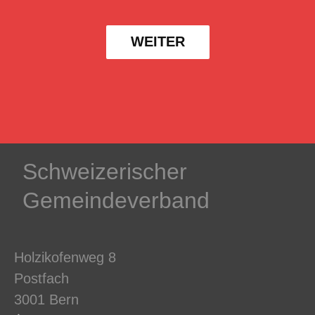
WEITER
Schweizerischer
Gemeindeverband
Holzikofenweg 8
Postfach
3001 Bern