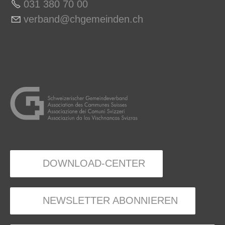
031 380 70 0
0
v
rb
nd
chg
m
nd
n
ch
DOWNLOAD-CENTER
NEWSLETTER ABONNIEREN