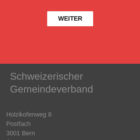
WEITER
Schweizerischer
Gemeindeverband
Holzikofenweg 8
Postfach
3001 Bern