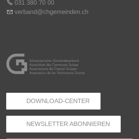
031 380 70 0
0
v
rb
nd
chg
m
nd
n
ch
DOWNLOAD-CENTER
NEWSLETTER ABONNIEREN