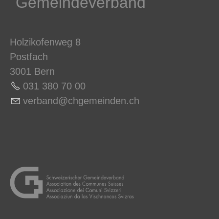
Gemeindeverband
Holzikofenweg 8
Postfach
3001 Bern
031 380 70 0
0
v
rb
nd
chg
m
nd
n
ch