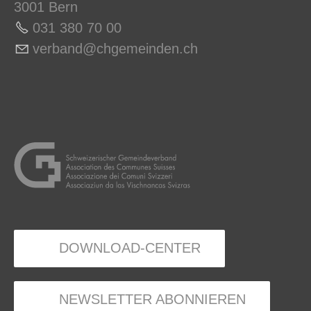
3001 Bern
031 380 70 0
0
v
rb
nd
chg
m
nd
n
ch
DOWNLOAD-CENTER
NEWSLETTER ABONNIEREN