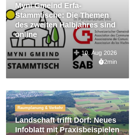
Myni Gmeind Erfa-
Stammtische: Die Themen
des zweiten Halbjahres sind
online
10. Aug 2026
2min
Raumplanung & Verkehr
Landschaft trifft Dorf: Neues
Infoblatt mit Praxisbeispielen