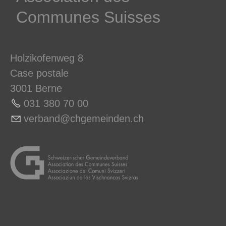
Communes ­Suisses
Holzikofenweg 8
Case postale
3001 Berne
031 380 70 0
0
v
rb
nd
chg
m
nd
n
ch