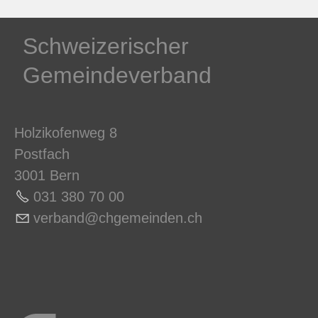
Schweizerischer
Gemeindeverband
Holzikofenweg 8
Postfach
3001 Bern
031 380 70 0
0
v
rb
nd
chg
m
nd
n
ch