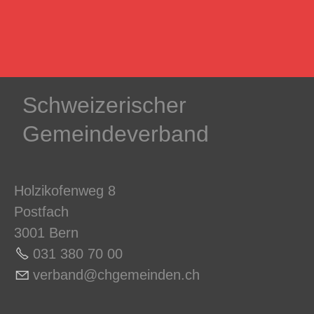
Schweizerischer
Gemeindeverband
Holzikofenweg 8
Postfach
3001 Bern
031 380 70 0
0
v
rb
nd
chg
m
nd
n
ch