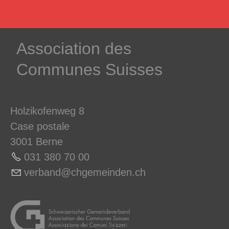
­Association des­
Communes ­Suisses
Holzikofenweg 8
Case postale
3001 Berne
031 380 70 0
0
v
rb
nd
chg
m
nd
n
ch