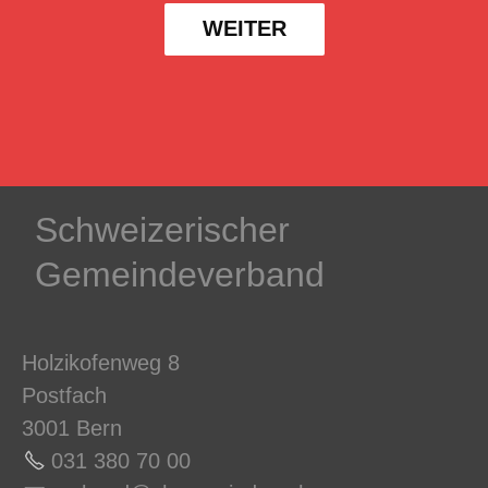
WEITER
Schweizerischer
Gemeindeverband
Holzikofenweg 8
Postfach
3001 Bern
031 380 70 0
0