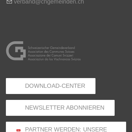
v
rb
nd
chg
m
nd
n
ch
DOWNLOAD-CENTER
NEWSLETTER ABONNIEREN
PARTNER WERDEN: UNSERE