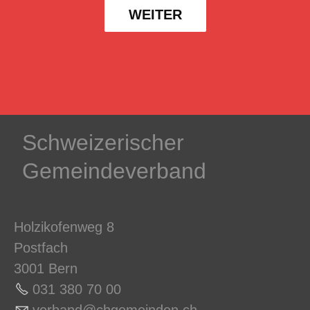
WEITER
Schweizerischer
Gemeindeverband
Holzikofenweg 8
Postfach
3001 Bern
031 380 70 0
0
v
rb
nd
chg
m
nd
n
ch