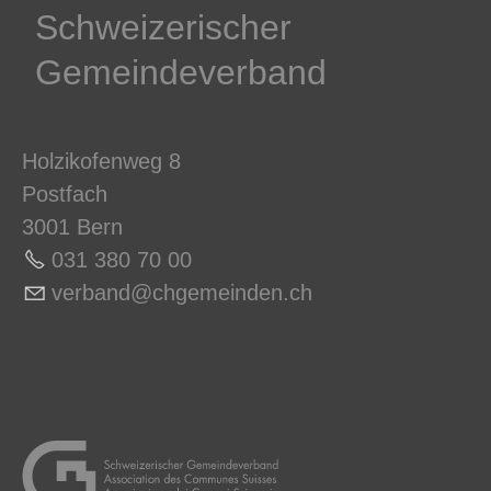
Schweizerischer
Gemeindeverband
Holzikofenweg 8
Postfach
3001 Bern
031 380 70 0
0
v
rb
nd
chg
m
nd
n
ch