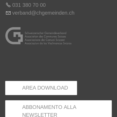
031 380 70 00
v
rb
nd
chg
m
nd
n
ch
AREA DOWNLOAD
ABBONAMENTO ALLA
NEWSLETTER