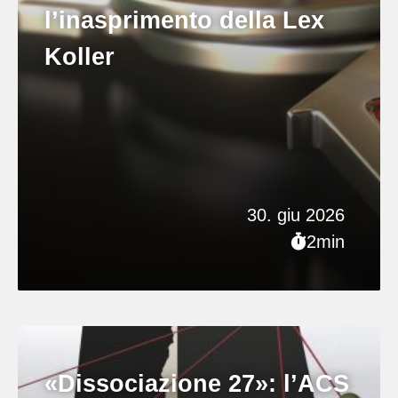
l’inasprimento della Lex
Koller
30. giu 2026
2min
«Dissociazione 27»: l’ACS