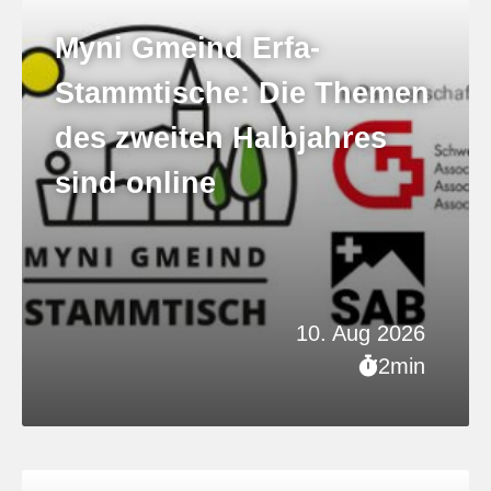
Myni Gmeind Erfa-
Stammtische: Die Themen
des zweiten Halbjahres
sind online
10. Aug 2026
2min