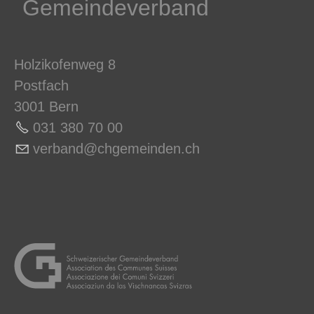
Gemeindeverband
Holzikofenweg 8
Postfach
3001 Bern
031 380 70 0
0
v
rb
nd
chg
m
nd
n
ch