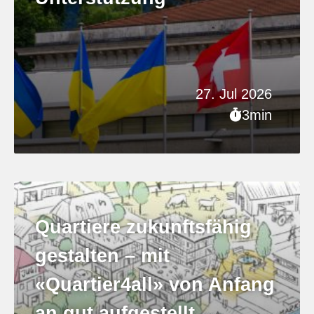
27. Jul 2026
3min
Quartiere zukunftsfähig
gestalten – mit
«Quartier4all» von Anfang
an gut aufgestellt