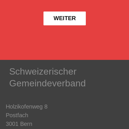
WEITER
Schweizerischer
Gemeindeverband
Holzikofenweg 8
Postfach
3001 Bern