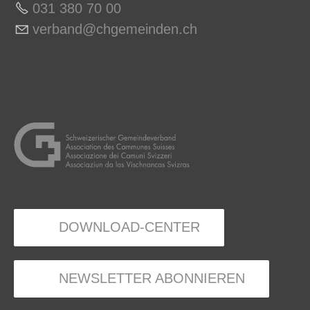
031 380 70 0
0
v
rb
nd
chg
m
nd
n
ch
DOWNLOAD-CENTER
NEWSLETTER ABONNIEREN